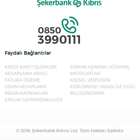
Faydalı Bağlantılar
KREDİ KARTI İŞLEMLERİ
ZAMAN AŞIMINA UĞRAMIŞ
HESAPLAMA ARACI
MEVDUATLAR
FATURA ÖDEME
KİŞİSEL VERİLERİN
UBAN HESAPLAMA
KORUNMASI YASASI İLE İLGİLİ
İNSAN KAYNAKLARI
BİLGİLENDİRME
SATILIK GAYRİMENKULLER
© 2016 Şekerbank Kıbrıs Ltd. Tüm Hakları Saklıdır