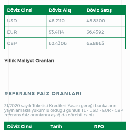
Döviz Cinsi
Döviz Alış
Döviz Satış
USD
46.2110
48.8300
EUR
53.4114
56.4392
GBP
62.4306
65.8963
Yıllık Maliyet Oranları
REFERANS FAİZ ORANLARI
31/2020 sayılı Tüketici Kredileri Yasası gereği bankaların
yayınlamakla yükümlü olduğu günlük TL - USD - EUR - GBP
referans faiz oranlarını aşağıda görebilirsiniz.
Döviz Cinsi
Tarih
RFO