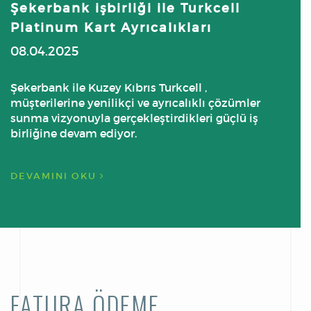
Şekerbank işbirliği ile Turkcell
Ş
Platinum Kart Ayrıcalıkları
P
08.04.2025
0
Şekerbank ile Kuzey Kıbrıs Turkcell ,
Ş
müşterilerine yenilikçi ve ayrıcalıklı çözümler
m
sunma vizyonuyla gerçekleştirdikleri güçlü iş
s
birliğine devam ediyor.
b
DEVAMINI OKU
D
FATURA ÖDEME